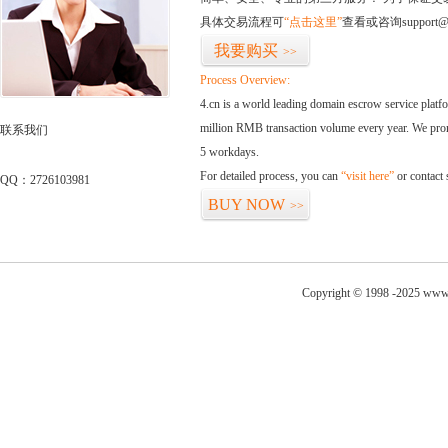
具体交易流程可
“点击这里”
查看或咨询support@
我要购买
>>
Process Overview:
4.cn is a world leading domain escrow service plat
million RMB transaction volume every year. We promi
联系我们
5 workdays.
For detailed process, you can
“visit here”
or contact
QQ：2726103981
BUY NOW
>>
Copyright © 1998 -2025 www.g