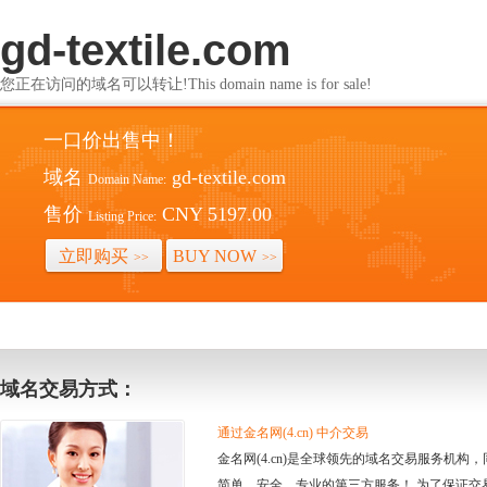
gd-textile.com
您正在访问的域名可以转让!This domain name is for sale!
一口价出售中！
域名
gd-textile.com
Domain Name:
售价
CNY 5197.00
Listing Price:
立即购买
BUY NOW
>>
>>
域名交易方式：
通过金名网(4.cn) 中介交易
金名网(4.cn)是全球领先的域名交易服务机
简单、安全、专业的第三方服务！ 为了保证交